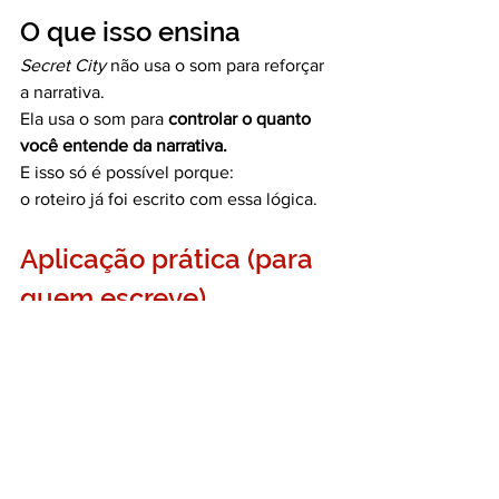
O que isso ensina
Secret City
 não usa o som para reforçar 
a narrativa.
Ela usa o som para 
controlar o quanto 
você entende da narrativa.
E isso só é possível porque:
o roteiro já foi escrito com essa lógica.
Aplicação prática (para 
quem escreve)
Como escrever roteiros 
pensando no som como 
estrutura narrativa
Ao revisar uma cena, não pergunte: