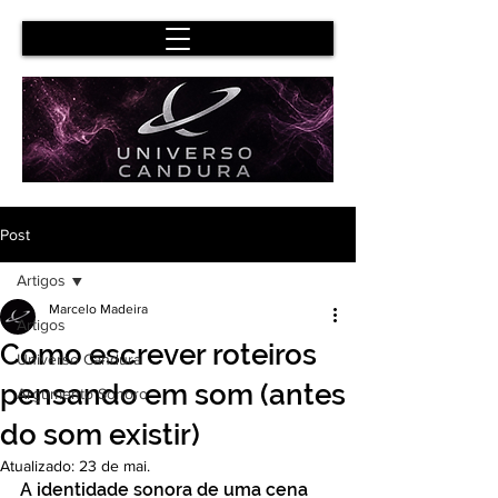
Post
Artigos
Marcelo Madeira
Artigos
Como escrever roteiros
Universo Candura
pensando em som (antes
Argumento Sonoro
do som existir)
Atualizado:
23 de mai.
A identidade sonora de uma cena 