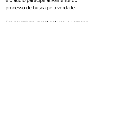
e o áudio participa ativamente do 
processo de busca pela verdade.
Em narrativas investigativas, a verdade 
não é apenas mostrada ou dita. Ela é 
percebida.
E essa percepção passa, 
inevitavelmente, pela escuta.
O Som como Pista: Por 
que Escutar Também é 
Investigar
Artigo de Marcelo Candido Madeira