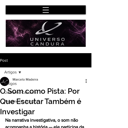
Post
Artigos
Marcelo Madeira
Artigos
O Som como Pista: Por
Universo Candura
Que Escutar Também é
Argumento Sonoro
Investigar
Na narrativa investigativa, o som não 
acompanha a história — ele participa da 